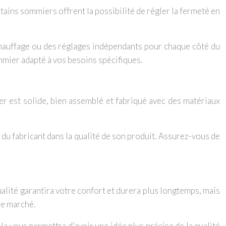
tains sommiers offrent la possibilité de régler la fermeté en
hauffage ou des réglages indépendants pour chaque côté du
mier adapté à vos besoins spécifiques.
ier est solide, bien assemblé et fabriqué avec des matériaux
e du fabricant dans la qualité de son produit. Assurez-vous de
ualité garantira votre confort et durera plus longtemps, mais
le marché.
ela vous permettra d’avoir une idée plus précise de la qualité