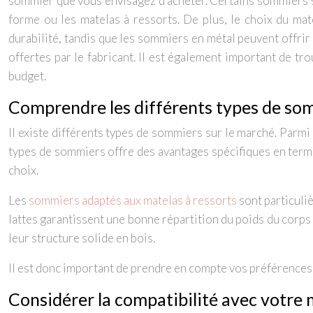
sommier que vous envisagez d’acheter. Certains sommiers s
forme ou les matelas à ressorts. De plus, le choix du ma
durabilité, tandis que les sommiers en métal peuvent offrir 
offertes par le fabricant. Il est également important de tro
budget.
Comprendre les différents types de so
Il existe différents types de sommiers sur le marché. Parmi 
types de sommiers offre des avantages spécifiques en terme
choix.
Les
sommiers adaptés aux matelas à ressorts
sont particuli
lattes garantissent une bonne répartition du poids du corps e
leur structure solide en bois.
Il est donc important de prendre en compte vos préférences 
Considérer la compatibilité avec votre 