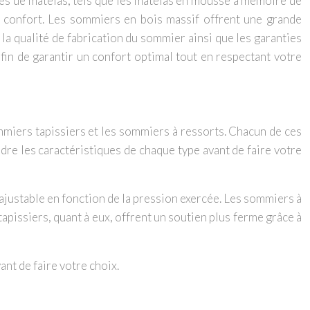
es de matelas, tels que les matelas en mousse à mémoire de
e confort. Les sommiers en bois massif offrent une grande
 la qualité de fabrication du sommier ainsi que les garanties
 afin de garantir un confort optimal tout en respectant votre
mmiers tapissiers et les sommiers à ressorts. Chacun de ces
re les caractéristiques de chaque type avant de faire votre
ajustable en fonction de la pression exercée. Les sommiers à
tapissiers, quant à eux, offrent un soutien plus ferme grâce à
nt de faire votre choix.