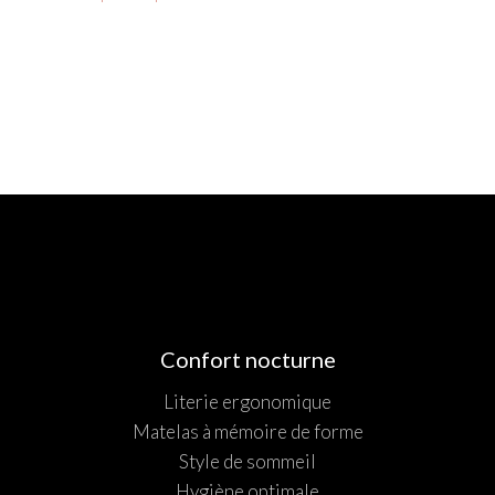
Confort nocturne
Literie ergonomique
Matelas à mémoire de forme
Style de sommeil
Hygiène optimale