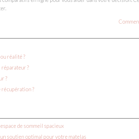
er.
Comment 
u réalité ?
 réparateur ?
ur ?
e récupération ?
n espace de sommeil spacieux
’un soutien optimal pour votre matelas