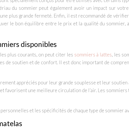
ont spécialement conçus pour être utilisés avec certains typ
tériau du sommier peut également avoir un impact sur votr
une plus grande fermeté. Enfin, il est recommandé de vérifier
uver le bon équilibre entre le prix et la qualité du sommier,
mmiers disponibles
les plus courants, on peut citer les
sommiers à lattes
, les so
s de soutien et de confort. Il est donc important de comprend
èrement appréciés pour leur grande souplesse et leur soutien 
t favorisent une meilleure circulation de l’air. Les sommiers 
personnelles et les spécificités de chaque type de sommier ava
matelas