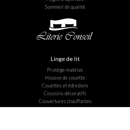
Sommeil de qualité
Linge de lit
Protège-matelas
Housse de couette
Couettes et édredons
Coussins décoratifs
Couvertures chauffantes