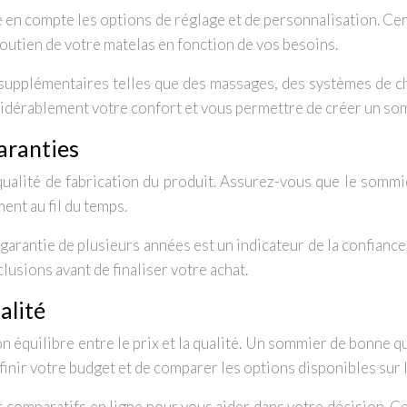
e en compte les options de réglage et de personnalisation. Cer
soutien de votre matelas en fonction de vos besoins.
 supplémentaires telles que des massages, des systèmes de c
sidérablement votre confort et vous permettre de créer un som
garanties
 qualité de fabrication du produit. Assurez-vous que le somm
ent au fil du temps.
e garantie de plusieurs années est un indicateur de la confianc
lusions avant de finaliser votre achat.
alité
on équilibre entre le prix et la qualité. Un sommier de bonne q
définir votre budget et de comparer les options disponibles sur 
 les comparatifs en ligne pour vous aider dans votre décision. C